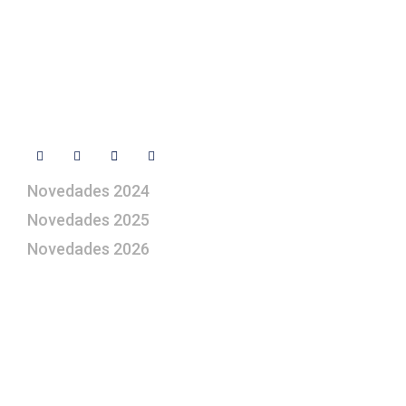
artepesebre@artepesebre.com
Libro de visitas
Contacto
Síguenos
Novedades 2024
Novedades 2025
Novedades 2026
¿Le gustaría aprender a elaborar
belenes?
Suscríbase gratuitamente a “Arte Pesebre” y recibirá