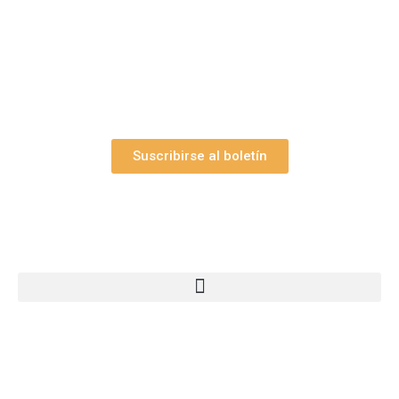
los 27 boletines editados
y el valioso artículo: “
Claves para construir su
belén”.
Así como nuestras novedades, ofertas y
promociones.
Suscribirse al boletín
Webs Grupo Arte Pesebre
© 2005-2026 Arte Pesebre Valencia (España)