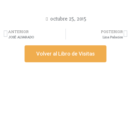
octubre 25, 2015
ANTERIOR
POSTERIOR
JOSÉ ALVARADO
Lina Palacios
Volver al Libro de Visitas
Información
Acerca de nosotros
Información compra
Envío y pago