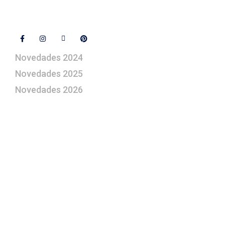
Síguenos
Novedades 2024
Novedades 2025
Novedades 2026
¿Le gustaría aprender a elaborar
belenes?
Suscríbase gratuitamente a “Arte Pesebre” y recibirá
los 27 boletines editados
y el valioso artículo: “
Claves para construir su
belén”.
Así como nuestras novedades, ofertas y