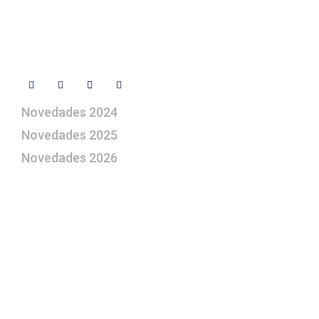
Contacto
Síguenos
Novedades 2024
Novedades 2025
Novedades 2026
¿Le gustaría aprender a elaborar
belenes?
Suscríbase gratuitamente a “Arte Pesebre” y recibirá
los 27 boletines editados
y el valioso artículo: “
Claves para construir su
belén”.