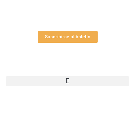
Así como nuestras novedades, ofertas y
promociones.
Suscribirse al boletín
Webs Grupo Arte Pesebre
© 2005-2026 Arte Pesebre Valencia (España)