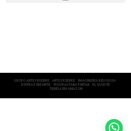
© 2005-2026 Arte Pesebre Valencia (España)
GRUPO ARTE PESEBRE
ARTE PESEBRE
IMAGINERÍA RELIGIOSA
DISFRAZ INFANTIL
FIGURAS PARA PINTAR
EL QUIJOTE
TIENDA EN AMAZON