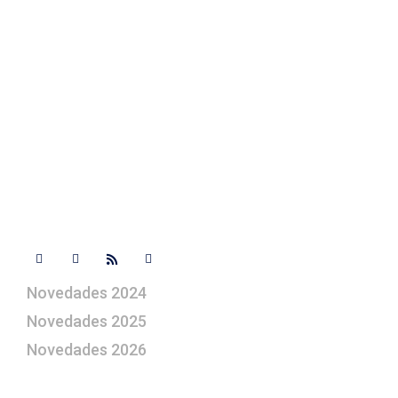
Contacto
+ 34 670 49 13 59
+ 34 670 49 13 59
artepesebre@artepesebre.com
Libro de visitas
Contacto
Síguenos
Novedades 2024
Novedades 2025
Novedades 2026