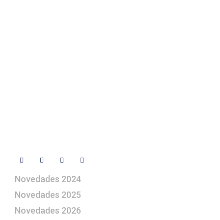
Texto Legal
Contacto
+ 34 670 49 13 59
+ 34 670 49 13 59
artepesebre@artepesebre.com
Libro de visitas
Contacto
Síguenos
Novedades 2024
Novedades 2025
Novedades 2026