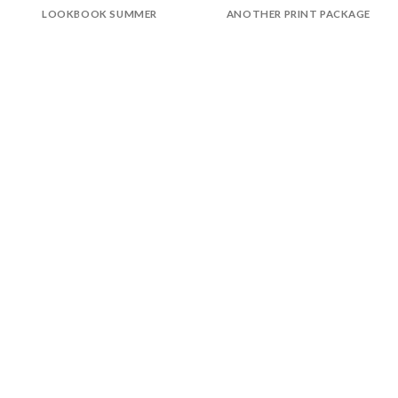
LOOKBOOK SUMMER
ANOTHER PRINT PACKAGE
Información
Acerca de nosotros
Información compra
Envío y pago
Reserva prioritaria
Enlaces
Preguntas frecuentes
Elegir Arte Pesebre
Fotos de su belén