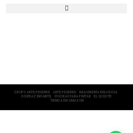
© 2005-2026 Arte Pesebre Valencia (España)
GRUPO ARTE PESEBRE
ARTE PESEBRE
IMAGINERÍA RELIGIOSA
DISFRAZ INFANTIL
FIGURAS PARA PINTAR
EL QUIJOTE
TIENDA EN AMAZON