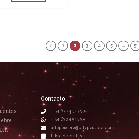
1
2
3
4
5
…
51
Contacto
cuentes
+ 34 670 49 13 59
+ 34 670 49 13 59
sebre
artepesebre@artepesebre.com
elén
Libro de visitas