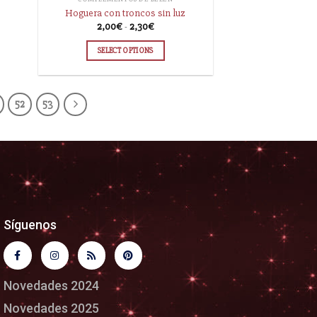
Hoguera con troncos sin luz
2,00
€
-
2,30
€
SELECT OPTIONS
52
53
Síguenos
Novedades 2024
Novedades 2025