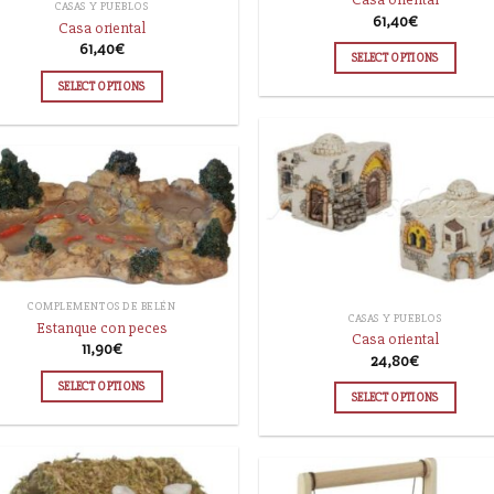
CASAS Y PUEBLOS
61,40
€
Casa oriental
61,40
€
SELECT OPTIONS
SELECT OPTIONS
COMPLEMENTOS DE BELÉN
CASAS Y PUEBLOS
Estanque con peces
Casa oriental
11,90
€
24,80
€
SELECT OPTIONS
SELECT OPTIONS