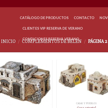
CATÁLOGO DE PRODUCTOS
CONTACTO
NOV
CLIENTES VIP RESERVA DE VERANO
CONDICIONES RESERVA VERANO
INICIO
/
COMPLEMENTOS DE BELÉN
/
PÁGINA 2
CASAS Y PUEBLOS
Casa oriental