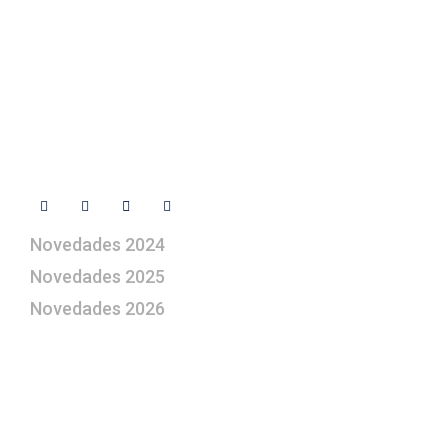
+ 34 670 49 13 59
+ 34 670 49 13 59
artepesebre@artepesebre.com
Libro de visitas
Contacto
Síguenos
Novedades 2024
Novedades 2025
Novedades 2026
¿Le gustaría aprender a elaborar
belenes?