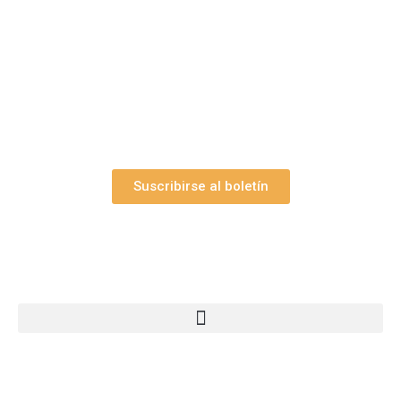
Suscríbase gratuitamente a “Arte Pesebre” y recibirá
los 27 boletines editados
y el valioso artículo: “
Claves para construir su
belén”.
Así como nuestras novedades, ofertas y
promociones.
Suscribirse al boletín
Webs Grupo Arte Pesebre