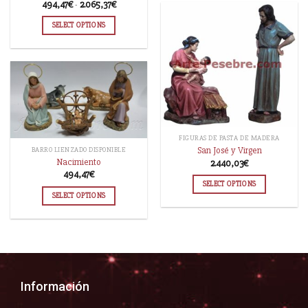
494,47
€
-
2.065,37
€
SELECT OPTIONS
FIGURAS DE PASTA DE MADERA
San José y Virgen
BARRO LIENZADO DISPONIBLE
Nacimiento
2.440,03
€
494,47
€
SELECT OPTIONS
SELECT OPTIONS
Información