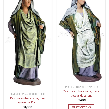
BARRO LIENZADO DISPONIBLE
Pastora embarazada, para
BARRO LIENZADO DISPONIBLE
figuras de 21 cm
Pastora embarazada, para
53,20
€
figuras de 12 cm
21,00
€
SELECT OPTIONS