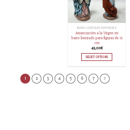
BARRO LIENZADO DISPONIBLE
Anunciación a la Virgen en
barro lienzado para figuras de 12
cm
42,00
€
SELECT OPTIONS
1
2
3
4
5
6
7
Información
Acerca de nosotros
Información compra