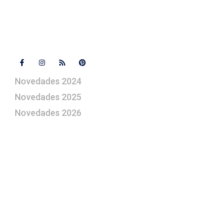
Contacto
Síguenos
Novedades 2024
Novedades 2025
Novedades 2026
¿Le gustaría aprender a elaborar
belenes?
Suscríbase gratuitamente a “Arte Pesebre” y recibirá
los 27 boletines editados
y el valioso artículo: “
Claves para construir su