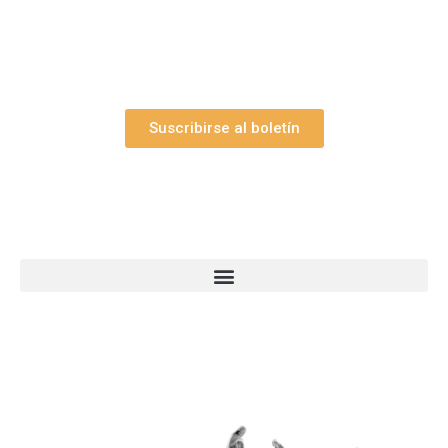
belén”.
Así como nuestras novedades, ofertas y
promociones.
Suscribirse al boletín
Webs Grupo Arte Pesebre
© 2005-2026 Arte Pesebre Valencia (España)