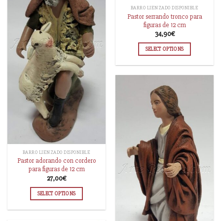
BARRO LIENZADO DISPONIBLE
Pastor serrando tronco para
figuras de 12 cm
34,90
€
SELECT OPTIONS
BARRO LIENZADO DISPONIBLE
Pastor adorando con cordero
para figuras de 12 cm
27,00
€
SELECT OPTIONS