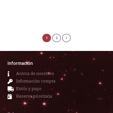
1
2
Información
Acerca de nosotros
Información compra
Envío y pago
Reserva prioritaria