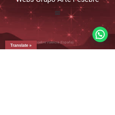
© 2005-2026 Arte Pesebre Valencia (España)
Translate »
GRUPO ARTE PESEBRE
ARTE PESEBRE
IMAGINERÍA RELIGIOSA
DISFRAZ INFANTIL
FIGURAS PARA PINTAR
EL QUIJOTE
TIENDA EN AMAZON