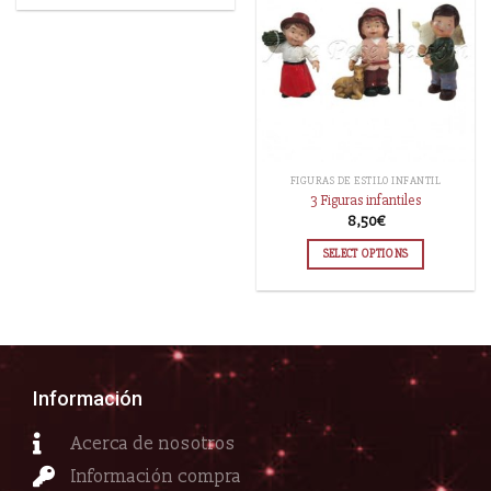
FIGURAS DE ESTILO INFANTIL
3 Figuras infantiles
8,50
€
SELECT OPTIONS
Información
Acerca de nosotros
Información compra