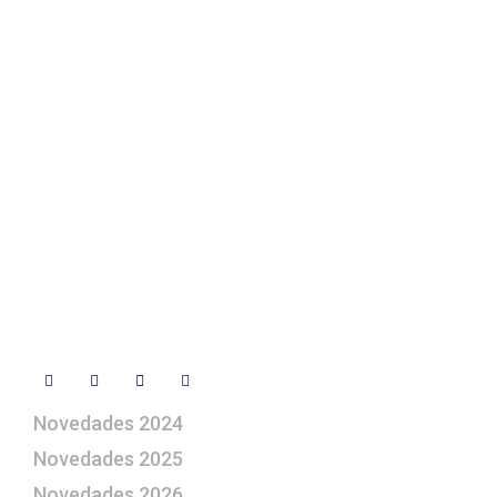
Texto Legal
Contacto
+ 34 670 49 13 59
+ 34 670 49 13 59
artepesebre@artepesebre.com
Libro de visitas
Contacto
Síguenos
Novedades 2024
Novedades 2025
Novedades 2026