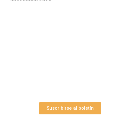
¿Le gustaría aprender a elaborar
belenes?
Suscríbase gratuitamente a “Arte Pesebre” y recibirá
los 27 boletines editados
y el valioso artículo: “
Claves para construir su
belén”.
Así como nuestras novedades, ofertas y
promociones.
Suscribirse al boletín
Webs Grupo Arte Pesebre