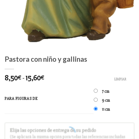
Pastora con niño y gallinas
8,50
-
15,60
€
€
LIMPIAR
7 cm
PARA FIGURAS DE
9 cm
11 cm
Elija las opciones de entrega de su pedido
(Se aplicará la misma opción para todas las referencias incluidas