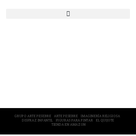
© 2005-2026 Arte Pesebre Valencia (España)
GRUPO ARTE PESEBRE
ARTE PESEBRE
IMAGINERÍA RELIGIOSA
DISFRAZ INFANTIL
FIGURAS PARA PINTAR
EL QUIJOTE
TIENDA EN AMAZON