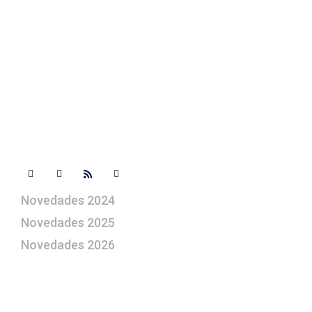
Contacto
+ 34 670 49 13 59
+ 34 670 49 13 59
artepesebre@artepesebre.com
Libro de visitas
Contacto
Síguenos
Novedades 2024
Novedades 2025
Novedades 2026
¿Le gustaría aprender a elaborar