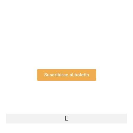
belenes?
Suscríbase gratuitamente a “Arte Pesebre” y recibirá
los 27 boletines editados
y el valioso artículo: “
Claves para construir su
belén”.
Así como nuestras novedades, ofertas y
promociones.
Suscribirse al boletín
Webs Grupo Arte Pesebre