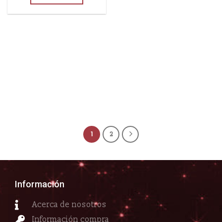
1
2
Información
Acerca de nosotros
Información compra