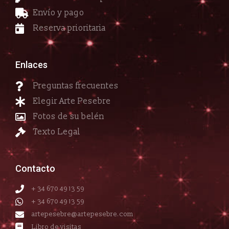
Envío y pago
Reserva prioritaria
Enlaces
Preguntas frecuentes
Elegir Arte Pesebre
Fotos de su belén
Texto Legal
Contacto
+ 34 670 49 13 59
+ 34 670 49 13 59
artepesebre@artepesebre.com
Libro de visitas