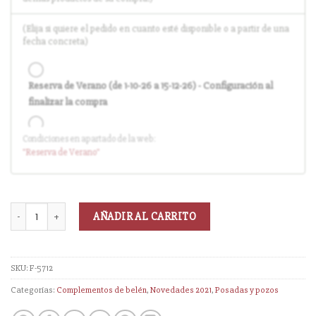
(Elija si quiere el pedido en cuanto esté disponible o a partir de una
fecha concreta)
Reserva de Verano (de 1-10-26 a 15-12-26) - Configuración al
finalizar la compra
Condiciones en apartado de la web:
Entrega en cuanto el pedido esté disponible (sin descuento)
"Reserva
de Verano
"
AÑADIR AL CARRITO
SKU:
F-5712
Categorías:
Complementos de belén
,
Novedades 2021
,
Posadas y pozos