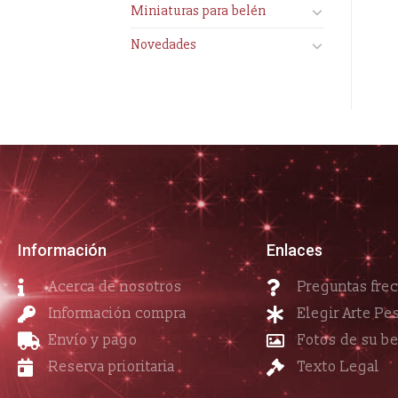
Miniaturas para belén
Novedades
Información
Enlaces
Acerca de nosotros
Preguntas fre
Información compra
Elegir Arte Pe
Envío y pago
Fotos de su b
Reserva prioritaria
Texto Legal