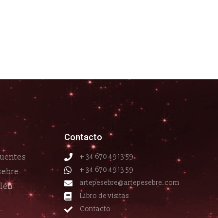
Contacto
cuentes
+ 34 670 49 13 59
+ 34 670 49 13 59
sebre
artepesebre@artepesebre.com
elén
Libro de visitas
Contacto