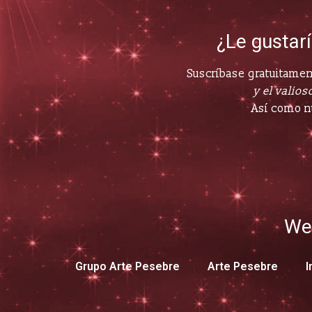
¿Le gustar
Suscríbase gratuitament
y el valioso
Así como n
We
Grupo Arte Pesebre
Arte Pesebre
I