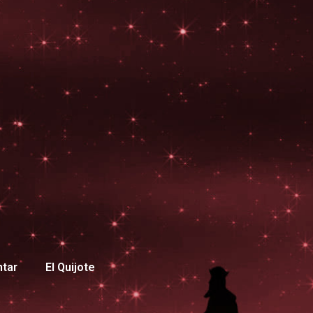
ntar
El Quijote