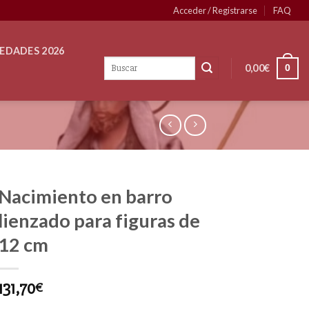
Acceder / Registrarse
FAQ
EDADES 2026
0,00
€
0
Nacimiento en barro
lienzado para figuras de
12 cm
131,70
€