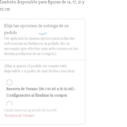
También disponible para figuras de 14, 17, 21 y
25 cm
Elija las opciones de entrega de su
pedido
(Se aplicará la misma opción para todas las
referencias incluidas en su pedido. No es
necesario que efectúe más selecciones en los
demás productos de su compra.)
(Elija si quiere el pedido en cuanto esté
disponible o a partir de una fecha concreta)
Reserva de Verano (de 1-10-26 a 15-12-26) -
Configuración al finalizar la compra
Condiciones en apartado de la web:
Entrega en cuanto el pedido esté
"Reserva
de Verano
"
disponible (sin descuento)