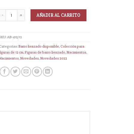
AÑADIR AL CARRITO
SKU:
AB-412/12
Categorías:
Barro lienzado disponible
,
Colección para
figuras de 12 cm
,
Figuras de barro lienzado
,
Nacimientos
,
Nacimientos
,
Novedades
,
Novedades 2022