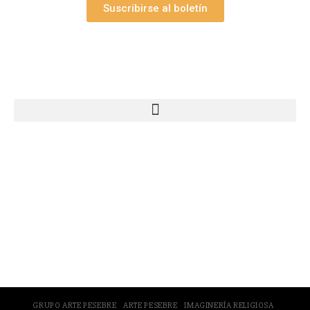
Suscribirse al boletín
Webs Grupo Arte Pesebre
© 2005-2026 Arte Pesebre Valencia (España)
GRUPO ARTE PESEBRE
ARTE PESEBRE
IMAGINERÍA RELIGIOSA