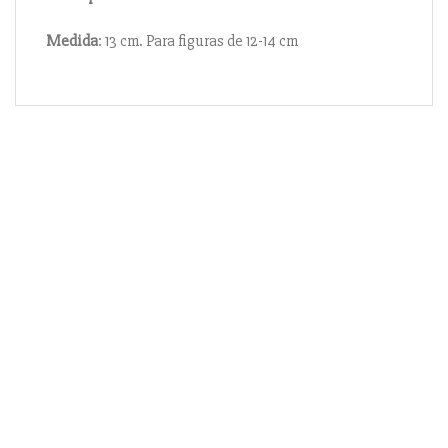
Medida
: 13 cm. Para figuras de 12-14 cm
Información
Acerca de nosotros
Información compra
Envío y pago
Reserva prioritaria