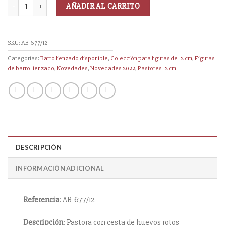
AÑADIR AL CARRITO
SKU:
AB-677/12
Categorías:
Barro lienzado disponible
,
Colección para figuras de 12 cm
,
Figuras
de barro lienzado
,
Novedades
,
Novedades 2022
,
Pastores 12 cm
DESCRIPCIÓN
INFORMACIÓN ADICIONAL
Referencia
: AB-677/12
Descripción
: Pastora con cesta de huevos rotos