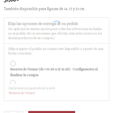
También disponible para figuras de 14, 17 y 21 cm
Elija las opciones de entrega de su pedido
(Se aplicará la misma opción para todas las referencias incluidas
en su pedido. No es necesario que efectúe más selecciones en los
demás productos de su compra.)
(Elija si quiere el pedido en cuanto esté disponible o a partir de una
fecha concreta)
Reserva de Verano (de 1-10-26 a 15-12-26) - Configuración al
finalizar la compra
Condiciones en apartado de la web:
Entrega en cuanto el pedido esté disponible (sin descuento)
"Reserva
de Verano
"