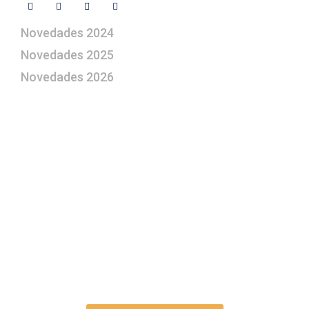
Novedades 2024
Novedades 2025
Novedades 2026
¿Le gustaría aprender a elaborar
belenes?
Suscríbase gratuitamente a “Arte Pesebre” y recibirá
los 27 boletines editados
y el valioso artículo: “
Claves para construir su
belén”.
Así como nuestras novedades, ofertas y
promociones.