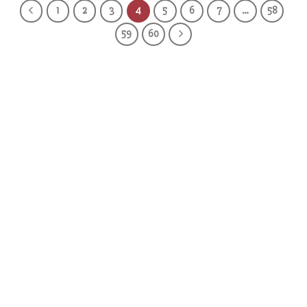
1
2
3
4
5
6
7
…
58
59
60
Información
Acerca de nosotros
Información compra
Envío y pago
Reserva prioritaria
Enlaces
Preguntas frecuentes
Elegir Arte Pesebre