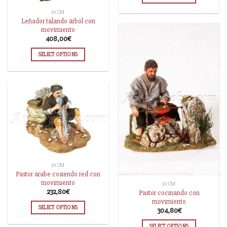
30 CM
Leñador talando árbol con
movimiento
408,00
€
SELECT OPTIONS
30 CM
Pastor árabe cosiendo red con
movimiento
30 CM
232,80
€
Pastor cocinando con
movimiento
SELECT OPTIONS
304,80
€
SELECT OPTIONS