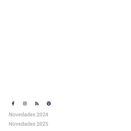
Fotos de su belén
Texto Legal
Contacto
+ 34 670 49 13 59
+ 34 670 49 13 59
artepesebre@artepesebre.com
Libro de visitas
Contacto
Síguenos
Novedades 2024
Novedades 2025