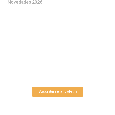
Novedades 2026
¿Le gustaría aprender a elaborar
belenes?
Suscríbase gratuitamente a “Arte Pesebre” y recibirá
los 27 boletines editados
y el valioso artículo: “
Claves para construir su
belén”.
Así como nuestras novedades, ofertas y
promociones.
Suscribirse al boletín