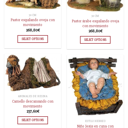
30 CM
30 CM
Pastor esquilando oveja con
Pastor árabe esquilando oveja
movimiento
con movimiento
268,80
€
268,80
€
SELECT OPTIONS
SELECT OPTIONS
ANIMALES DE RESINA
Camello descansando con
movimiento
237,60
€
SELECT OPTIONS
ESTILO HEBREO
Niño Jesús en cuna con