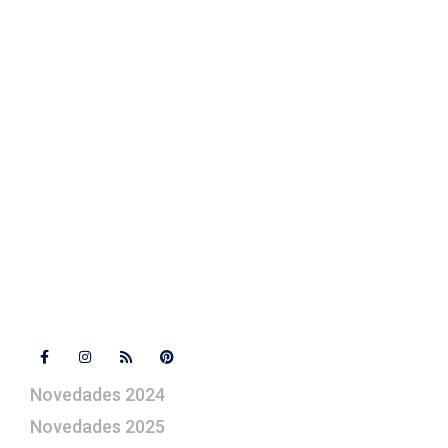
Fotos de su belén
Texto Legal
Contacto
+ 34 670 49 13 59
+ 34 670 49 13 59
artepesebre@artepesebre.com
Libro de visitas
Contacto
Síguenos
Novedades 2024
Novedades 2025