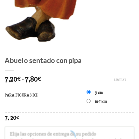
Abuelo sentado con pipa
7,20
-
7,80
€
€
LIMPIAR
9 cm
PARA FIGURAS DE
10-11 cm
7, 20
€
Elija las opciones de entrega de su pedido