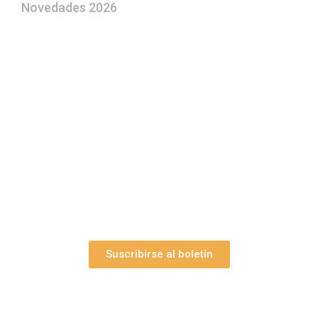
Novedades 2026
¿Le gustaría aprender a elaborar
belenes?
Suscríbase gratuitamente a “Arte Pesebre” y recibirá
los 27 boletines editados
y el valioso artículo: “
Claves para construir su
belén”.
Así como nuestras novedades, ofertas y
promociones.
Suscribirse al boletín