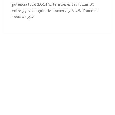
potencia total 2A-24 W, tensión en las tomas DC
entre 3 y 12 V regulable. Tomas 2.5 1A 12W. Tomas 2.1
200MA 2,4W.
Información
Acerca de nosotros
Información compra
Envío y pago
Reserva prioritaria