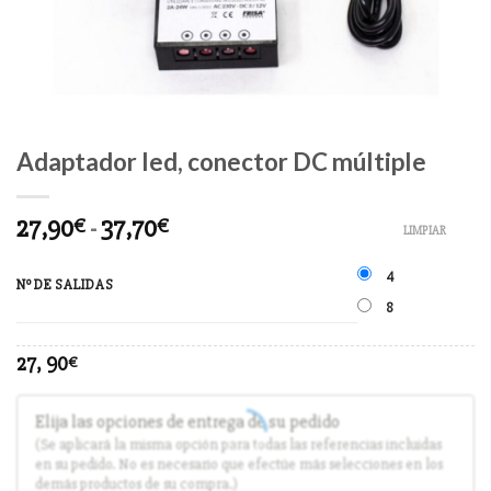
Adaptador led, conector DC múltiple
27,90
-
37,70
€
€
LIMPIAR
4
Nº DE SALIDAS
8
27, 90
€
Elija las opciones de entrega de su pedido
(Se aplicará la misma opción para todas las referencias incluidas
en su pedido. No es necesario que efectúe más selecciones en los
demás productos de su compra.)