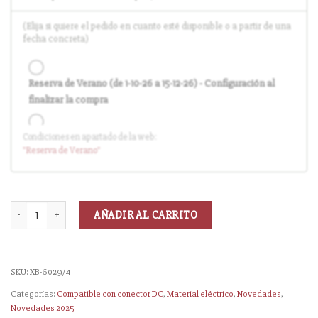
(Elija si quiere el pedido en cuanto esté disponible o a partir de una
fecha concreta)
Reserva de Verano (de 1-10-26 a 15-12-26) - Configuración al
finalizar la compra
Condiciones en apartado de la web:
Entrega en cuanto el pedido esté disponible (sin descuento)
"Reserva
de Verano
"
AÑADIR AL CARRITO
SKU:
XB-6029/4
Categorías:
Compatible con conector DC
,
Material eléctrico
,
Novedades
,
Novedades 2025