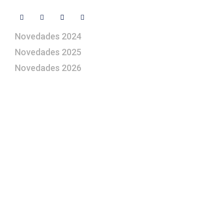
Novedades 2024
Novedades 2025
Novedades 2026
¿Le gustaría aprender a elaborar
belenes?
Suscríbase gratuitamente a “Arte Pesebre” y recibirá
los 27 boletines editados
y el valioso artículo: “
Claves para construir su
belén”.
Así como nuestras novedades, ofertas y
promociones.