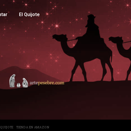
ntar
El Quijote
 QUIJOTE
TIENDA EN AMAZON