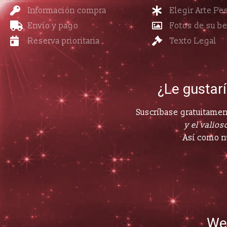
Información compra
Elegir Arte Pe
Envío y pago
Fotos de su b
Reserva prioritaria
Texto Legal
¿Le gustar
Suscríbase gratuitament
y el valioso
Así como n
We