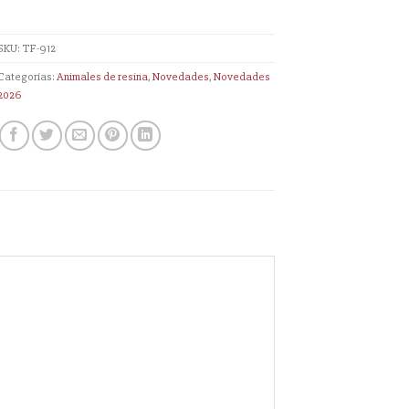
SKU:
TF-912
Categorías:
Animales de resina
,
Novedades
,
Novedades
2026