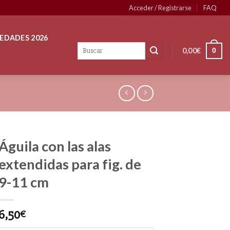
Acceder / Registrarse
FAQ
EDADES 2026
0,00
€
0
Águila con las alas
extendidas para fig. de
9-11 cm
6,50
€