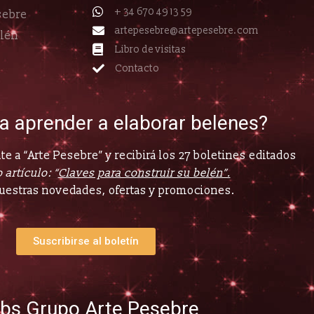
+ 34 670 49 13 59
sebre
artepesebre@artepesebre.com
elén
Libro de visitas
Contacto
ía aprender a elaborar belenes?
e a “Arte Pesebre” y recibirá los 27 boletines editados
 artículo: “
Claves para construir su belén”.
uestras novedades, ofertas y promociones.
Suscribirse al boletín
bs Grupo Arte Pesebre