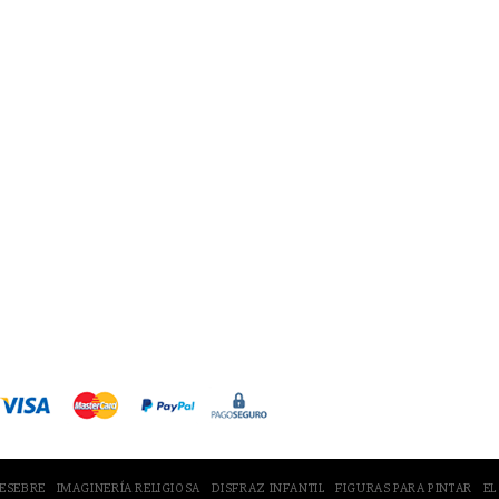
maginería Religiosa
Disfraz Infantil
Figuras para pi
Tienda en Amazon
PESEBRE
IMAGINERÍA RELIGIOSA
DISFRAZ INFANTIL
FIGURAS PARA PINTAR
EL