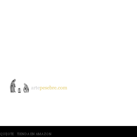
ntar
El Quijote
 QUIJOTE
TIENDA EN AMAZON