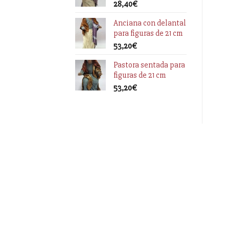
28,40
€
Anciana con delantal
para figuras de 21 cm
53,20
€
Pastora sentada para
figuras de 21 cm
53,20
€
Información
Enlaces
Acerca de nosotros
Preguntas fre