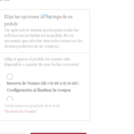
Elija las opciones de entrega de su
pedido
(Se aplicará la misma opción para todas las
referencias incluidas en su pedido. No es
necesario que efectúe más selecciones en los
demás productos de su compra.)
(Elija si quiere el pedido en cuanto esté
disponible o a partir de una fecha concreta)
Reserva de Verano (de 1-10-26 a 15-12-26) -
Configuración al finalizar la compra
Condiciones en apartado de la web:
Entrega en cuanto el pedido esté
"Reserva
de Verano
"
disponible (sin descuento)