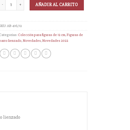
AÑADIR AL CARRITO
SKU:
AB-416/12
Categorías:
Colección para figuras de 12 cm
,
Figuras de
barro lienzado
,
Novedades
,
Novedades 2022
ro lienzado