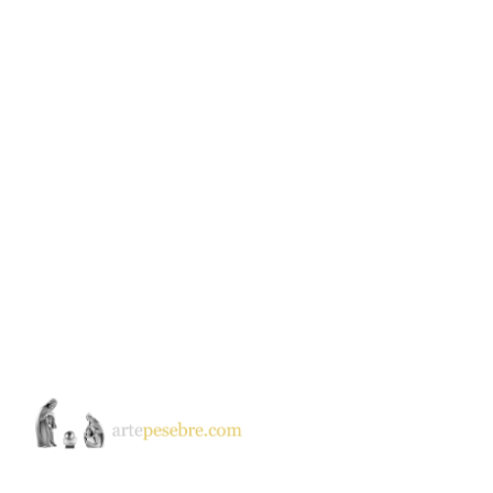
ntar
El Quijote