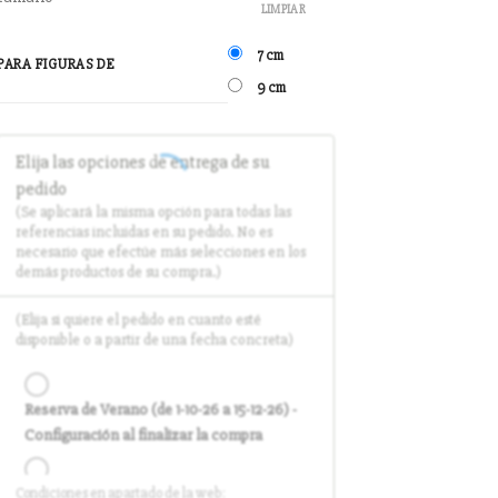
LIMPIAR
7 cm
PARA FIGURAS DE
9 cm
Elija las opciones de entrega de su
pedido
(Se aplicará la misma opción para todas las
referencias incluidas en su pedido. No es
necesario que efectúe más selecciones en los
demás productos de su compra.)
(Elija si quiere el pedido en cuanto esté
disponible o a partir de una fecha concreta)
Reserva de Verano (de 1-10-26 a 15-12-26) -
Configuración al finalizar la compra
Condiciones en apartado de la web:
Entrega en cuanto el pedido esté