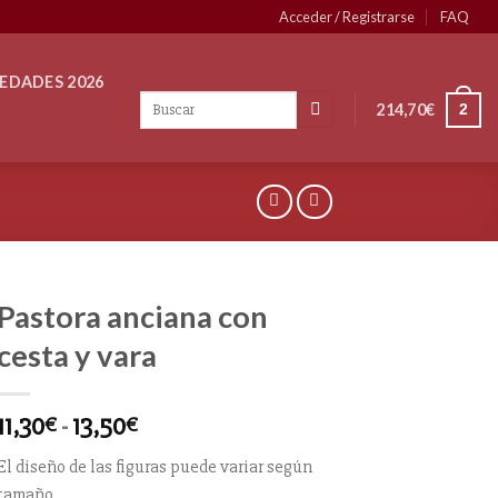
Acceder / Registrarse
FAQ
EDADES 2026
214,70
€
2
Pastora anciana con
cesta y vara
11,30
-
13,50
€
€
El diseño de las figuras puede variar según
tamaño