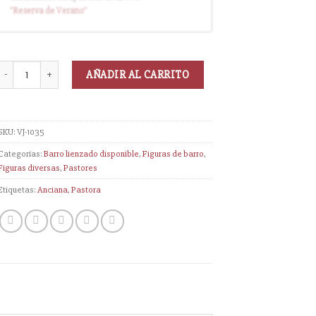
"Reserva
de Verano
"
disponible (sin descuento)
AÑADIR AL CARRITO
SKU:
VJ-1035
Categorías:
Barro lienzado disponible
,
Figuras de barro
,
Figuras diversas
,
Pastores
Etiquetas:
Anciana
,
Pastora