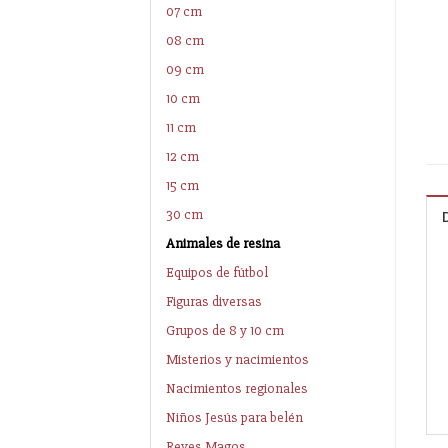
07 cm
08 cm
09 cm
10 cm
11 cm
12 cm
15 cm
30 cm
Animales de resina
Equipos de fútbol
Figuras diversas
Grupos de 8 y 10 cm
Misterios y nacimientos
Nacimientos regionales
Niños Jesús para belén
Reyes Magos