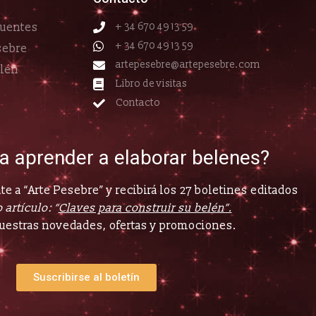
cuentes
+ 34 670 49 13 59
+ 34 670 49 13 59
sebre
artepesebre@artepesebre.com
elén
Libro de visitas
Contacto
ía aprender a elaborar belenes?
e a “Arte Pesebre” y recibirá los 27 boletines editados
 artículo: “
Claves para construir su belén”.
uestras novedades, ofertas y promociones.
Suscribirse al boletín