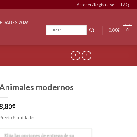
Acceder / Registrarse
FAQ
EDADES 2026
0,00
€
0
Animales modernos
8,80
€
Precio 6 unidades
Elija las opciones de entrega de su