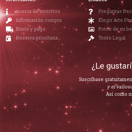
Acerca de nosotros
Preguntas fre
Información compra
Elegir Arte Pe
Envío y pago
Fotos de su b
Reserva prioritaria
Texto Legal
¿Le gustar
Suscríbase gratuitament
y el valioso
Así como n