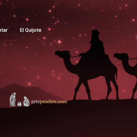
ntar
El Quijote