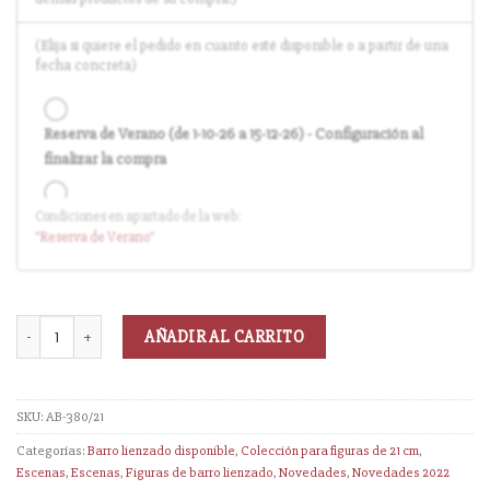
(Elija si quiere el pedido en cuanto esté disponible o a partir de una
fecha concreta)
Reserva de Verano (de 1-10-26 a 15-12-26) - Configuración al
finalizar la compra
Condiciones en apartado de la web:
Entrega en cuanto el pedido esté disponible (sin descuento)
"Reserva
de Verano
"
AÑADIR AL CARRITO
SKU:
AB-380/21
Categorías:
Barro lienzado disponible
,
Colección para figuras de 21 cm
,
Escenas
,
Escenas
,
Figuras de barro lienzado
,
Novedades
,
Novedades 2022