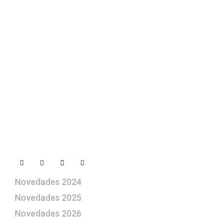
Texto Legal
Contacto
+ 34 670 49 13 59
+ 34 670 49 13 59
artepesebre@artepesebre.com
Libro de visitas
Contacto
Síguenos
Novedades 2024
Novedades 2025
Novedades 2026