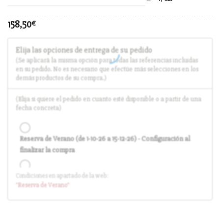
158,50
€
Elija las opciones de entrega de su pedido
(Se aplicará la misma opción para todas las referencias incluidas
en su pedido. No es necesario que efectúe más selecciones en los
demás productos de su compra.)
(Elija si quiere el pedido en cuanto esté disponible o a partir de una
fecha concreta)
Reserva de Verano (de 1-10-26 a 15-12-26) - Configuración al
finalizar la compra
Condiciones en apartado de la web:
Entrega en cuanto el pedido esté disponible (sin descuento)
"Reserva
de Verano
"