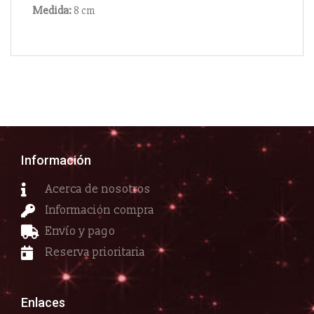
Medida:
8 cm
Información
Acerca de nosotros
Información compra
Envío y pago
Reserva prioritaria
Enlaces