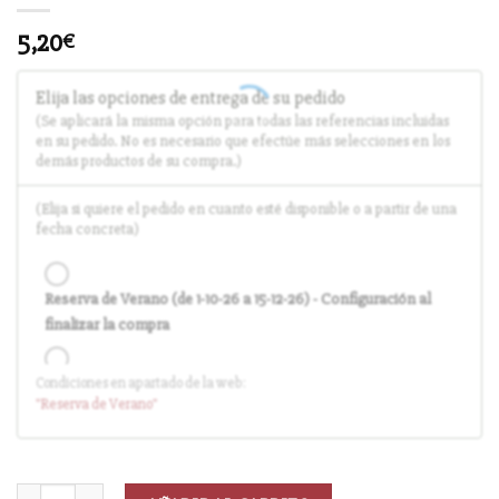
5,20
€
Elija las opciones de entrega de su pedido
(Se aplicará la misma opción para todas las referencias incluidas
en su pedido. No es necesario que efectúe más selecciones en los
demás productos de su compra.)
(Elija si quiere el pedido en cuanto esté disponible o a partir de una
fecha concreta)
Reserva de Verano (de 1-10-26 a 15-12-26) - Configuración al
finalizar la compra
Condiciones en apartado de la web:
Entrega en cuanto el pedido esté disponible (sin descuento)
"Reserva
de Verano
"