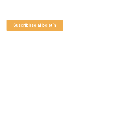
uestras novedades, ofertas y promociones.
Suscribirse al boletín
bs Grupo Arte Pesebre
maginería Religiosa
Disfraz Infantil
Figuras para pi
Tienda en Amazon