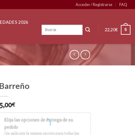
Acceder / Registrarse
FAQ
EDADES 2026
22,20
€
5
Barreño
5,00
€
Elija las opciones de entrega de su
pedido
(Se aplicará la misma opción para todas las