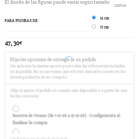
El diseño de las figuras puede variar según tamaño
LIMPIAR
12 cm
PARA FIGURAS DE
17 cm
47, 30
€
Elija las opciones de entrega de su pedido
(Se aplicará la misma opción para todas las referencias incluidas
en su pedido. No es necesario que efectúe más selecciones en los
demás productos de su compra.)
(Elija si quiere el pedido en cuanto esté disponible o a partir de una
fecha concreta)
Reserva de Verano (de 1-10-26 a 15-12-26) - Configuración al
finalizar la compra