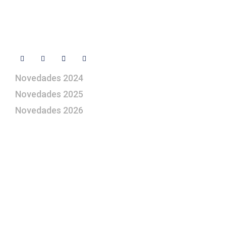
Contacto
Síguenos
Novedades 2024
Novedades 2025
Novedades 2026
¿Le gustaría aprender a elaborar
belenes?
Suscríbase gratuitamente a “Arte Pesebre” y recibirá
los 27 boletines editados
y el valioso artículo: “
Claves para construir su
belén”.