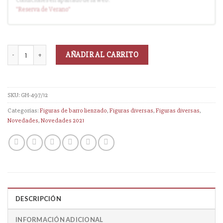
Condiciones en apartado de la web:
Entrega en cuanto el pedido esté disponible (sin descuento)
"Reserva
de Verano
"
AÑADIR AL CARRITO
SKU:
GH-497/12
Categorías:
Figuras de barro lienzado
,
Figuras diversas
,
Figuras diversas
,
Novedades
,
Novedades 2021
DESCRIPCIÓN
INFORMACIÓN ADICIONAL