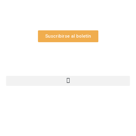
Así como nuestras novedades, ofertas y
promociones.
Suscribirse al boletín
Webs Grupo Arte Pesebre
© 2005-2026 Arte Pesebre Valencia (España)