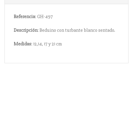
Referencia
: GH-497
Descripción
: Beduino con turbante blanco sentado.
Medidas
: 12,14, 17 y 21 cm
Información
Acerca de nosotros
Información compra