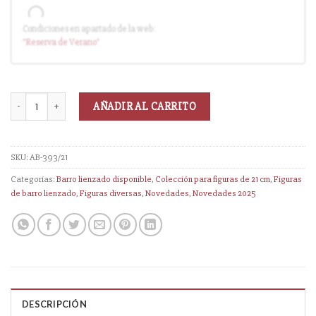
Condiciones en apartado de la web:
Entrega en cuanto el pedido esté disponible (sin descuento)
"Reserva
de Verano
"
AÑADIR AL CARRITO
SKU:
AB-393/21
Categorías:
Barro lienzado disponible
,
Colección para figuras de 21 cm
,
Figuras
de barro lienzado
,
Figuras diversas
,
Novedades
,
Novedades 2025
DESCRIPCIÓN