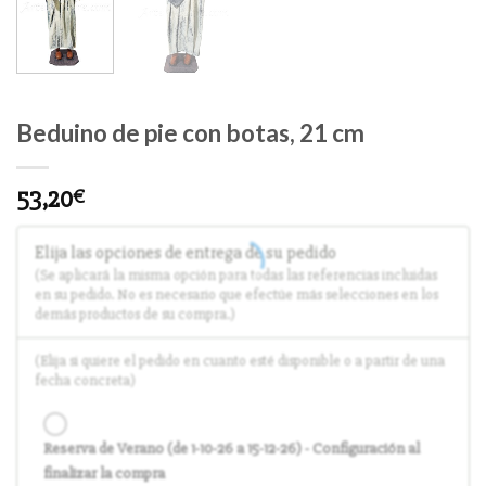
Beduino de pie con botas, 21 cm
53,20
€
Elija las opciones de entrega de su pedido
(Se aplicará la misma opción para todas las referencias incluidas
en su pedido. No es necesario que efectúe más selecciones en los
demás productos de su compra.)
(Elija si quiere el pedido en cuanto esté disponible o a partir de una
fecha concreta)
Reserva de Verano (de 1-10-26 a 15-12-26) - Configuración al
finalizar la compra