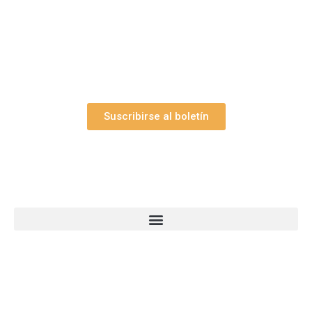
y el valioso artículo: “
Claves para construir su
belén”.
Así como nuestras novedades, ofertas y
promociones.
Suscribirse al boletín
Webs Grupo Arte Pesebre
© 2005-2026 Arte Pesebre Valencia (España)