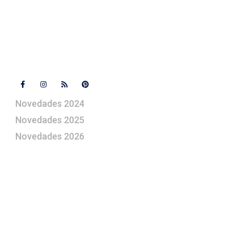
artepesebre@artepesebre.com
Libro de visitas
Contacto
Síguenos
Novedades 2024
Novedades 2025
Novedades 2026
¿Le gustaría aprender a elaborar
belenes?
Suscríbase gratuitamente a “Arte Pesebre” y recibirá
los 27 boletines editados