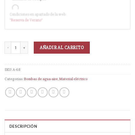
Condiciones en apartado de la web:
Entrega en cuanto el pedido esté disponible (sin descuento)
"Reserva
de Verano
"
AÑADIR AL CARRITO
SKU:
A-68
Categorías:
Bombas de agua-aire
,
Material eléctrico
DESCRIPCIÓN