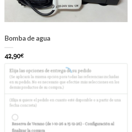
Bomba de agua
42,90
€
Elija las opciones de entrega de su pedido
(Se aplicará la misma opción para todas las referencias incluidas
en su pedido. No es necesario que efectúe más selecciones en los
demás productos de su compra.)
(Elija si quiere el pedido en cuanto esté disponible o a partir de una
fecha concreta)
Reserva de Verano (de 1-10-26 a 15-12-26) - Configuración al
finalizar la compra