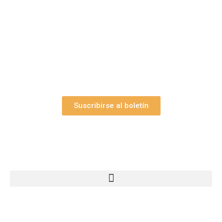
Suscríbase gratuitamente a “Arte Pesebre” y recibirá
los 27 boletines editados
y el valioso artículo: “
Claves para construir su
belén”.
Así como nuestras novedades, ofertas y
promociones.
Suscribirse al boletín
Webs Grupo Arte Pesebre