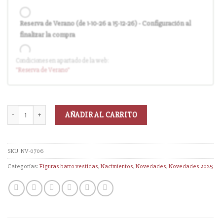
Reserva de Verano (de 1-10-26 a 15-12-26) - Configuración al
finalizar la compra
Condiciones en apartado de la web:
Entrega en cuanto el pedido esté disponible (sin descuento)
"Reserva
de Verano
"
AÑADIR AL CARRITO
SKU:
NV-0706
Categorías:
Figuras barro vestidas
,
Nacimientos
,
Novedades
,
Novedades 2025