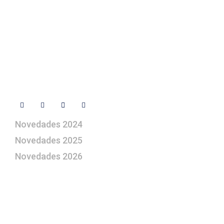
+ 34 670 49 13 59
+ 34 670 49 13 59
artepesebre@artepesebre.com
Libro de visitas
Contacto
Síguenos
Novedades 2024
Novedades 2025
Novedades 2026
¿Le gustaría aprender a elaborar
belenes?