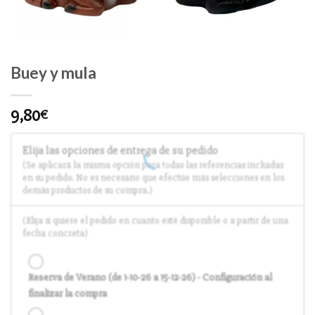
Buey y mula
9,80
€
Elija las opciones de entrega de su pedido
(Se aplicará la misma opción para todas las referencias incluidas
en su pedido. No es necesario que efectúe más selecciones en los
demás productos de su compra.)
(Elija si quiere el pedido en cuanto esté disponible o a partir de una
fecha concreta)
Reserva de Verano (de 1-10-26 a 15-12-26) - Configuración al
finalizar la compra