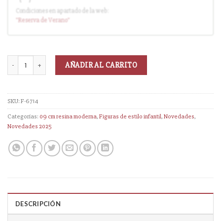
Condiciones en apartado de la web:
Entrega en cuanto el pedido esté disponible (sin descuento)
"Reserva
de Verano
"
AÑADIR AL CARRITO
SKU:
F-6714
Categorías:
09 cm resina moderna
,
Figuras de estilo infantil
,
Novedades
,
Novedades 2025
DESCRIPCIÓN