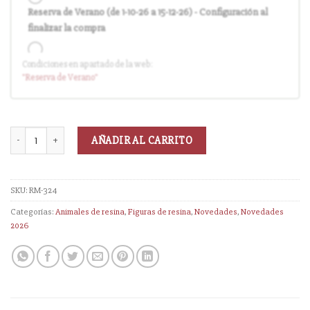
Reserva de Verano (de 1-10-26 a 15-12-26) - Configuración al
finalizar la compra
Condiciones en apartado de la web:
Entrega en cuanto el pedido esté disponible (sin descuento)
"Reserva
de Verano
"
AÑADIR AL CARRITO
SKU:
RM-324
Categorías:
Animales de resina
,
Figuras de resina
,
Novedades
,
Novedades
2026