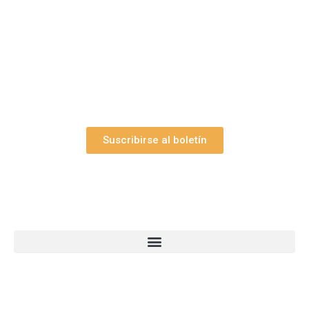
Suscríbase gratuitamente a “Arte Pesebre” y recibirá
los 27 boletines editados
y el valioso artículo: “
Claves para construir su
belén”.
Así como nuestras novedades, ofertas y
promociones.
Suscribirse al boletín
Webs Grupo Arte Pesebre