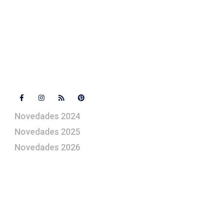
+ 34 670 49 13 59
artepesebre@artepesebre.com
Libro de visitas
Contacto
Síguenos
Novedades 2024
Novedades 2025
Novedades 2026
¿Le gustaría aprender a elaborar
belenes?