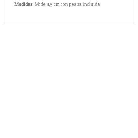
Medidas
: Mide 11,5 cm con peana incluida
Información
Acerca de nosotros
Información compra
Envío y pago
Reserva prioritaria
Enlaces