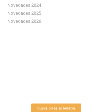
Novedades 2024
Novedades 2025
Novedades 2026
¿Le gustaría aprender a elaborar
belenes?
Suscríbase gratuitamente a “Arte Pesebre” y recibirá
los 27 boletines editados
y el valioso artículo: “
Claves para construir su
belén”.
Así como nuestras novedades, ofertas y
promociones.
Suscribirse al boletín