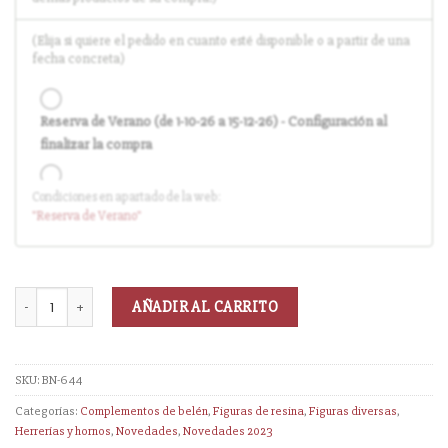
(Elija si quiere el pedido en cuanto esté disponible o a partir de una
fecha concreta)
Reserva de Verano (de 1-10-26 a 15-12-26) - Configuración al
finalizar la compra
Condiciones en apartado de la web:
Entrega en cuanto el pedido esté disponible (sin descuento)
"Reserva
de Verano
"
AÑADIR AL CARRITO
SKU:
BN-644
Categorías:
Complementos de belén
,
Figuras de resina
,
Figuras diversas
,
Herrerías y hornos
,
Novedades
,
Novedades 2023