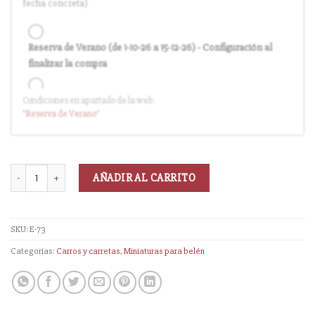
fecha concreta)
Reserva de Verano (de 1-10-26 a 15-12-26) - Configuración al
finalizar la compra
Condiciones en apartado de la web:
Entrega en cuanto el pedido esté disponible (sin descuento)
"Reserva
de Verano
"
AÑADIR AL CARRITO
SKU:
E-73
Categorías:
Carros y carretas
,
Miniaturas para belén