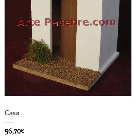
Casa
56,70
€