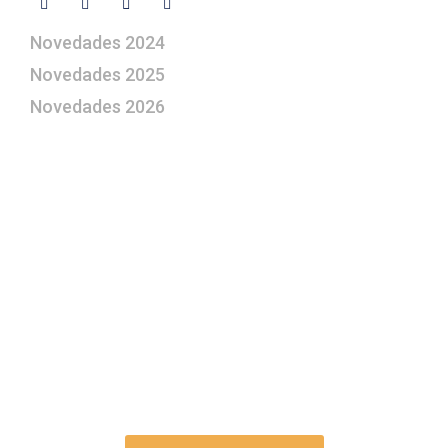
Novedades 2024
Novedades 2025
Novedades 2026
¿Le gustaría aprender a elaborar
belenes?
Suscríbase gratuitamente a “Arte Pesebre” y recibirá
los 27 boletines editados
y el valioso artículo: “
Claves para construir su
belén”.
Así como nuestras novedades, ofertas y
promociones.