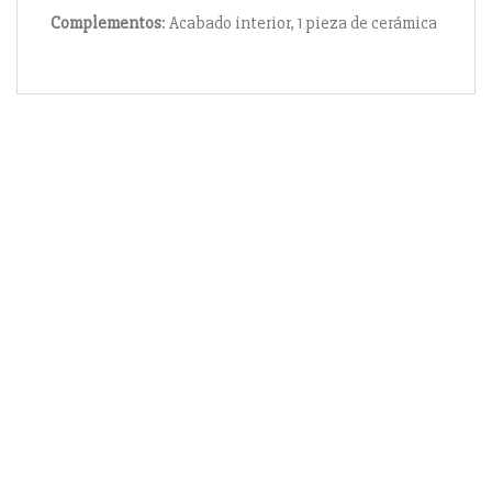
Complementos
: Acabado interior, 1 pieza de cerámica
Información
Acerca de nosotros
Información compra
Envío y pago
Reserva prioritaria
Enlaces