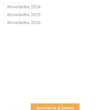
Novedades 2024
Novedades 2025
Novedades 2026
¿Le gustaría aprender a elaborar
belenes?
Suscríbase gratuitamente a “Arte Pesebre” y recibirá
los 27 boletines editados
y el valioso artículo: “
Claves para construir su
belén”.
Así como nuestras novedades, ofertas y
promociones.
Suscribirse al boletín