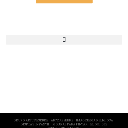
Webs Grupo Arte Pesebre
© 2005-2026 Arte Pesebre Valencia (España)
GRUPO ARTE PESEBRE
ARTE PESEBRE
IMAGINERÍA RELIGIOSA
DISFRAZ INFANTIL
FIGURAS PARA PINTAR
EL QUIJOTE