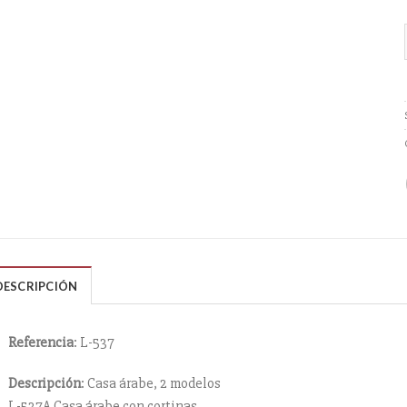
DESCRIPCIÓN
Referencia
: L-537
Descripción
: Casa árabe, 2 modelos
L-537A Casa árabe con cortinas