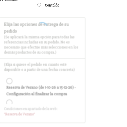
Con toldo
Elija las opciones de entrega de su
pedido
(Se aplicará la misma opción para todas las
referencias incluidas en su pedido. No es
necesario que efectúe más selecciones en los
demás productos de su compra.)
(Elija si quiere el pedido en cuanto esté
disponible o a partir de una fecha concreta)
Reserva de Verano (de 1-10-26 a 15-12-26) -
Configuración al finalizar la compra
Condiciones en apartado de la web:
Entrega en cuanto el pedido esté
"Reserva
de Verano
"
disponible (sin descuento)