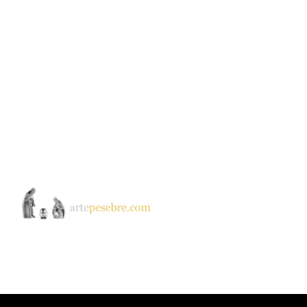
ntar
El Quijote