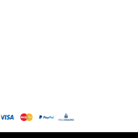
bs Grupo Arte Pesebre
maginería Religiosa
Disfraz Infantil
Figuras para pi
Tienda en Amazon