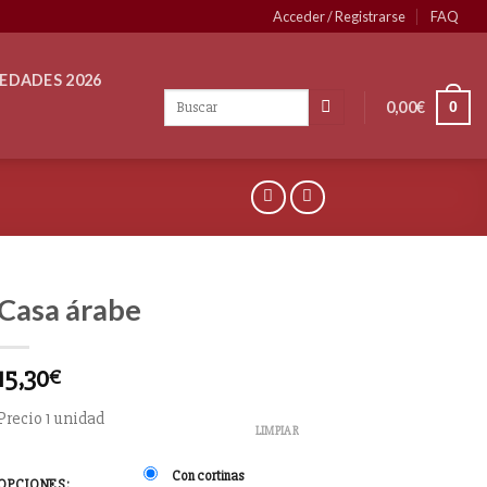
Acceder / Registrarse
FAQ
EDADES 2026
0,00
€
0
Casa árabe
15,30
€
Precio 1 unidad
LIMPIAR
Con cortinas
OPCIONES: