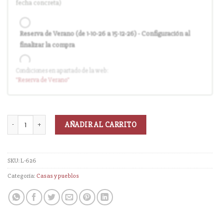
fecha concreta)
Reserva de Verano (de 1-10-26 a 15-12-26) - Configuración al
finalizar la compra
Condiciones en apartado de la web:
Entrega en cuanto el pedido esté disponible (sin descuento)
"Reserva
de Verano
"
AÑADIR AL CARRITO
SKU:
L-626
Categoría:
Casas y pueblos