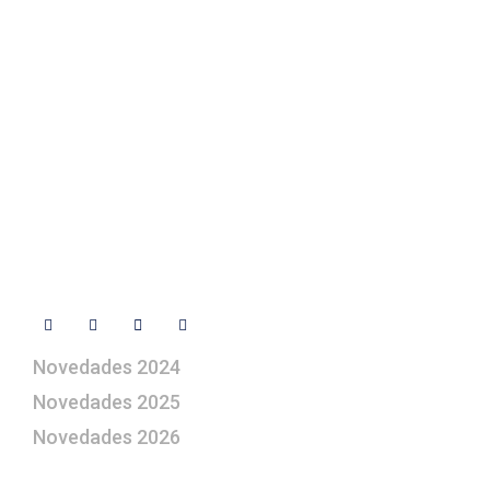
Contacto
+ 34 670 49 13 59
+ 34 670 49 13 59
artepesebre@artepesebre.com
Libro de visitas
Contacto
Síguenos
Novedades 2024
Novedades 2025
Novedades 2026