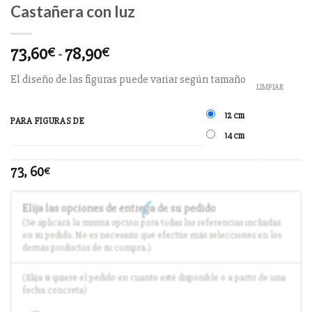
Castañera con luz
73,60
-
78,90
€
€
El diseño de las figuras puede variar según tamaño
LIMPIAR
12 cm
PARA FIGURAS DE
14 cm
73, 60
€
Elija las opciones de entrega de su pedido
(Se aplicará la misma opción para todas las referencias incluidas
en su pedido. No es necesario que efectúe más selecciones en los
demás productos de su compra.)
(Elija si quiere el pedido en cuanto esté disponible o a partir de una
fecha concreta)