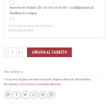
Reserva de Verano (de 1-10-26 a 15-12-26) - Configuración al
finalizar la compra
Condiciones en apartado de la web:
Entrega en cuanto el pedido esté disponible (sin descuento)
"Reserva
de Verano
"
AÑADIR AL CARRITO
SKU:
GH-857/12
Categorías:
Figuras de barro lienzado
,
Figuras diversas
,
Novedades
,
Novedades 2022
,
Pastores medidas diversas