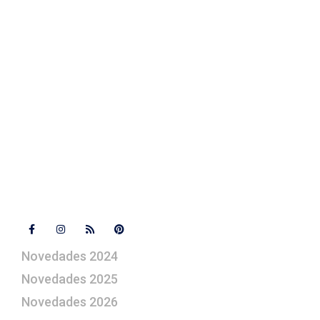
Texto Legal
Contacto
+ 34 670 49 13 59
+ 34 670 49 13 59
artepesebre@artepesebre.com
Libro de visitas
Contacto
Síguenos
Novedades 2024
Novedades 2025
Novedades 2026