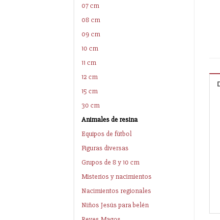
07 cm
08 cm
09 cm
10 cm
11 cm
12 cm
15 cm
30 cm
Animales de resina
Equipos de fútbol
Figuras diversas
Grupos de 8 y 10 cm
Misterios y nacimientos
Nacimientos regionales
Niños Jesús para belén
Reyes Magos