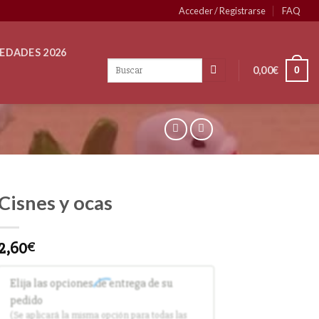
Acceder / Registrarse
FAQ
EDADES 2026
0,00
€
0
Cisnes y ocas
2,60
€
Elija las opciones de entrega de su
pedido
(Se aplicará la misma opción para todas las