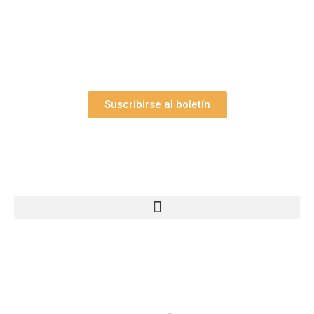
y el valioso artículo: “
Claves para construir su
belén”.
Así como nuestras novedades, ofertas y
promociones.
Suscribirse al boletín
Webs Grupo Arte Pesebre
© 2005-2026 Arte Pesebre Valencia (España)