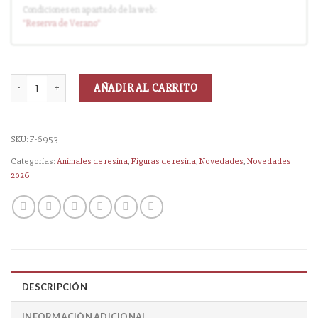
Condiciones en apartado de la web:
Entrega en cuanto el pedido esté disponible (sin descuento)
"Reserva
de Verano
"
AÑADIR AL CARRITO
SKU:
F-6953
Categorías:
Animales de resina
,
Figuras de resina
,
Novedades
,
Novedades
2026
DESCRIPCIÓN
INFORMACIÓN ADICIONAL