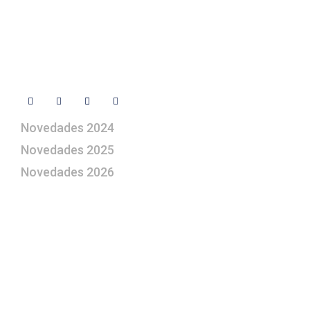
Libro de visitas
Contacto
Síguenos
Novedades 2024
Novedades 2025
Novedades 2026
¿Le gustaría aprender a elaborar
belenes?
Suscríbase gratuitamente a “Arte Pesebre” y recibirá
los 27 boletines editados