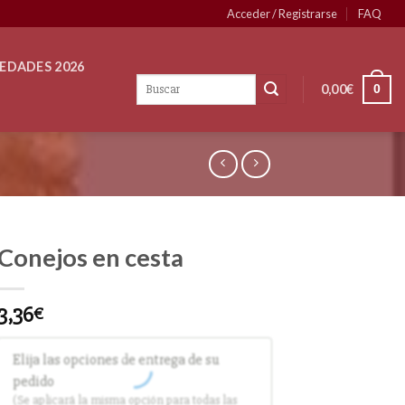
Acceder / Registrarse
FAQ
EDADES 2026
0,00
€
0
Conejos en cesta
3,36
€
Elija las opciones de entrega de su
pedido
(Se aplicará la misma opción para todas las