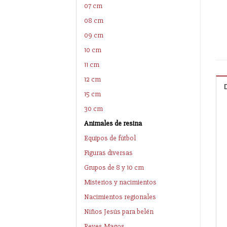
07 cm
08 cm
09 cm
10 cm
11 cm
12 cm
15 cm
30 cm
Animales de resina
Equipos de fútbol
Figuras diversas
Grupos de 8 y 10 cm
Misterios y nacimientos
Nacimientos regionales
Niños Jesús para belén
Reyes Magos