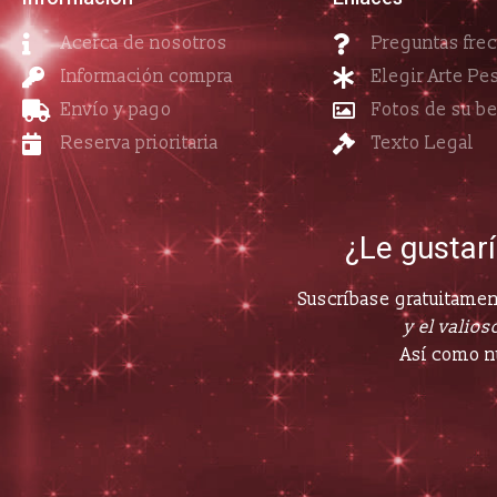
Acerca de nosotros
Preguntas fre
Información compra
Elegir Arte Pe
Envío y pago
Fotos de su b
Reserva prioritaria
Texto Legal
¿Le gustar
Suscríbase gratuitament
y el valioso
Así como n