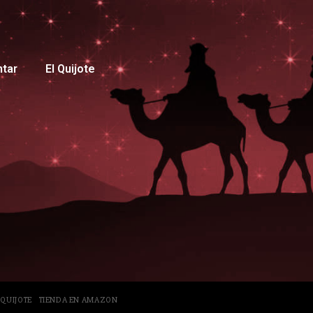
ntar
El Quijote
 QUIJOTE
TIENDA EN AMAZON