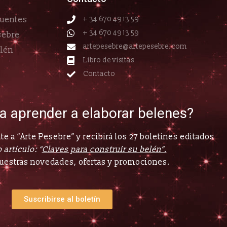
cuentes
+ 34 670 49 13 59
+ 34 670 49 13 59
sebre
artepesebre@artepesebre.com
elén
Libro de visitas
Contacto
ía aprender a elaborar belenes?
e a “Arte Pesebre” y recibirá los 27 boletines editados
 artículo: “
Claves para construir su belén”.
uestras novedades, ofertas y promociones.
Suscribirse al boletín