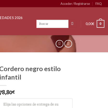
Acceder / Registrarse
FAQ
EDADES 2026
0,00
€
0
Cordero negro estilo
infantil
78,80
€
Elija las opciones de entrega de su