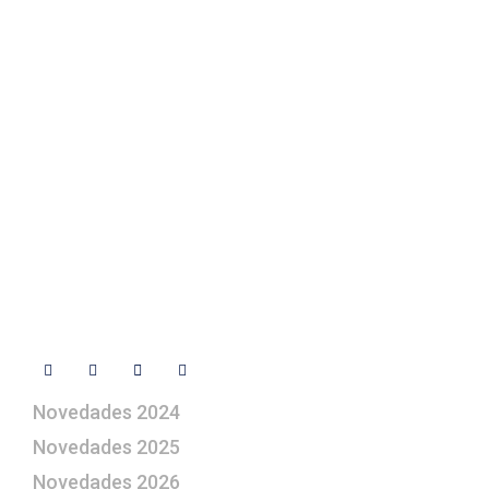
Texto Legal
Contacto
+ 34 670 49 13 59
+ 34 670 49 13 59
artepesebre@artepesebre.com
Libro de visitas
Contacto
Síguenos
Novedades 2024
Novedades 2025
Novedades 2026