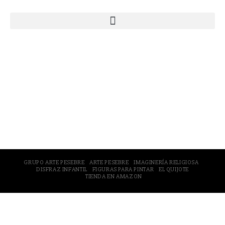
© 2005-2026 Arte Pesebre Valencia (España)
GRUPO ARTE PESEBRE
ARTE PESEBRE
IMAGINERÍA RELIGIOSA
DISFRAZ INFANTIL
FIGURAS PARA PINTAR
EL QUIJOTE
TIENDA EN AMAZON